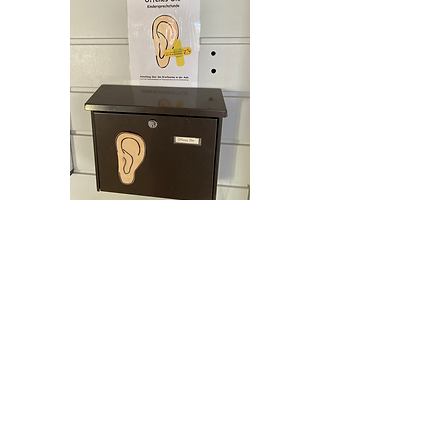
Grundschule Gartenstraße
Kontakt
Impressum
DSVGO
©2023 von Grundschule Gartenstraße. Erstellt mit
Wix.com