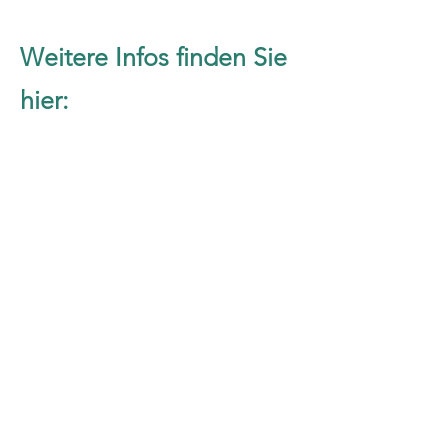
Weitere Infos finden Sie
hier:
Verkehrserziehung
auf der KM-Seite
Tipps der Verkehrswacht
zum
Schulwegtraining
Flyer
- Kinder zu Fuß im
Straßenverkehr