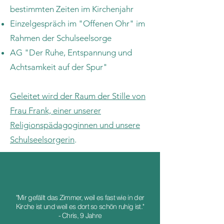
bestimmten Zeiten im Kirchenjahr
Einzelgespräch im "Offenen Ohr" im
Rahmen der Schulseelsorge
AG "Der Ruhe, Entspannung und
Achtsamkeit auf der Spur"
Geleitet wird der Raum der Stille von
Frau Frank, einer unserer
Religionspädagoginnen und unsere
Schulseelsorgerin
.
"Mir gefällt das Zimmer, weil es fast wie in der
Kirche ist und weil es dort so schön ruhig ist."
- Chris, 9 Jahre